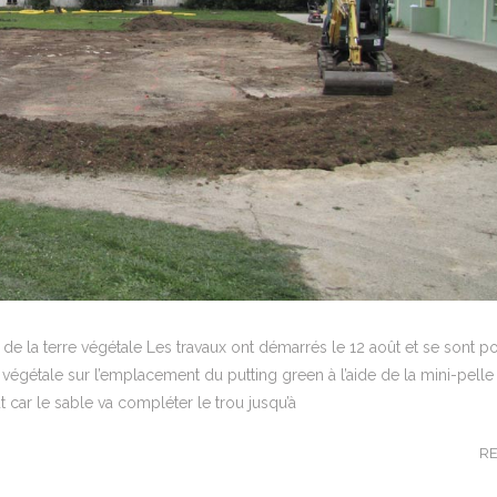
e la terre végétale Les travaux ont démarrés le 12 août et se sont po
 végétale sur l’emplacement du putting green à l’aide de la mini-pelle 
t car le sable va compléter le trou jusqu’à
R