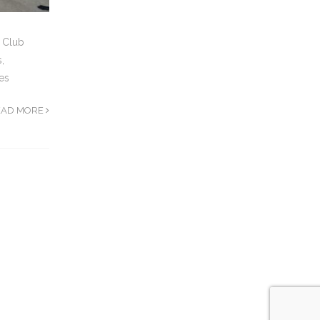
u Club
,
ces
EAD MORE